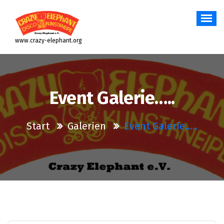
Zum
Inhalt
springen
www.crazy-elephant.org
Event Galerie…..
Start
Galerien
Event Galerie…..