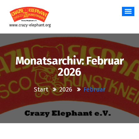
Zum
Inhalt
springen
www.crazy-elephant.org
Monatsarchiv: Februar
2026
Start
2026
Februar