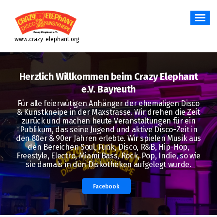
Zum
Inhalt
springen
www.crazy-elephant.org
Herzlich Willkommen beim Crazy Elephant
e.V. Bayreuth
Für alle feierwütigen Anhänger der ehemaligen Disco
& Kunstkneipe in der Maxstrasse. Wir drehen die Zeit
zurück und machen heute Veranstaltungen für ein
Publikum, das seine Jugend und aktive Disco-Zeit in
den 80er & 90er Jahren erlebte. Wir spielen Musik aus
den Bereichen Soul, Funk, Disco, R&B, Hip-Hop,
Freestyle, Electro, Miami Bass, Rock, Pop, Indie, so wie
sie damals in den Diskotheken aufgelegt wurde.
Facebook